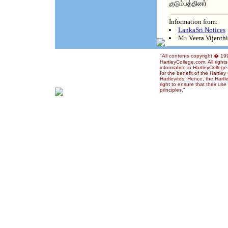
குடும்பத்தினர்
Information from:
LankaSri Notices
Mr. Veera Vijenth
"All contents copyright � 1
HartleyCollege.com. All right
information in HartleyColleg
for the benefit of the Hartle
Hartleyites. Hence, the Hart
right to ensure that their us
principles."