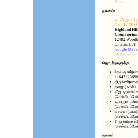
Home
தகனம்:
ஞாயிற்றுக்கி
பி.ப - 12:30 பி
Highland Hil
Crematoriu
12492 Woodbi
Ontario, L0H
Google Maps
Memorial Gar
தொடர்புகளுக்கு:
தேவகுமார்(மக
+16472236581
திருமணி(மகள
ஜலஜா(மகள்) 
விஜயகுமார்(ம
(செல்லிடப்பேச
உதயகுமாரன்(
(செல்லிடப்பேச
வத்சலா(மகள்
(செல்லிடப்பேச
ரேனுகா(மகள்
(செல்லிடப்பேச
தகவல்