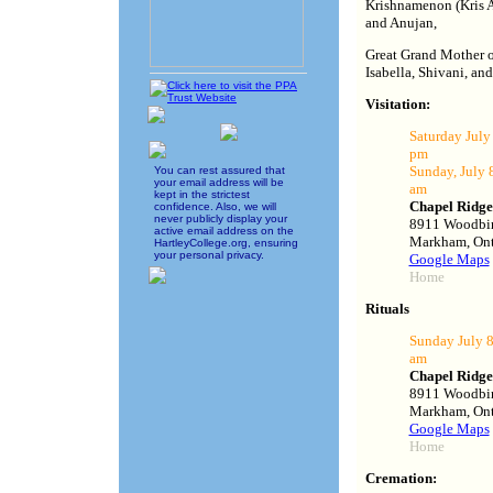
Krishnamenon (Kris A
and Anujan,
Great Grand Mother of
Isabella, Shivani, and
Visitation:
Saturday July 
pm
Sunday, July 8
You can rest assured that
your email address will be
am
kept in the strictest
Chapel Ridg
confidence. Also, we will
never publicly display your
8911 Woodbin
active email address on the
Markham, Ont
HartleyCollege.org, ensuring
your personal privacy.
Google Maps
Home
Rituals
Sunday July 8
am
Chapel Ridg
8911 Woodbin
Markham, Ont
Google Maps
Home
Cremation: