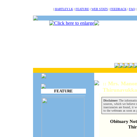
NULL
|
HARTLEY.LK
|
FEATURE
|
WEB STATS
|
FEEDBACK
|
FAQ
:: Mrs. Mano
Thirunavukka
FEATURE
Disclaimer:
The informatio
sources, which we believe re
inaccuracies are found, it w
to the webteam as soon as 
Obituary Not
Thi