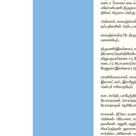
கனடா Toronto வை வ
மனோன்மணி திருநாவுக
திங்கட்கிழமை அன்று 
அன்னார், காலஞ்சென்ற
தம்பதிகளின் அன்பு ம
காலஞ்சென்ற Dr. திரு
மனைவியும்,
திருமணி(இலங்கை), 
நிர்மலா(அவுஸ்திரேலி
விஜயகுமார்(கனடா), 
கனடா), சியாமளா(பிர
ரேணுகா(இலங்கை) ஆகி
மாணிக்கவாசகர், கா
இராசரட்னம், இராஜேந்
அன்புச் சகோதரியும்,
உமா, காந்தி, புகழேந்தி
யோகநாதன், சௌந்தர
யோகநாதன் ஆகியோரின்
ராகவன்- தீபிகா, ரமணன
அகிலன்- பிரியானா, க
தவசீலன்- சுஜனி, சு
சிவபிருந்தன்- துவார
சார்லிகா, வினோன்- 