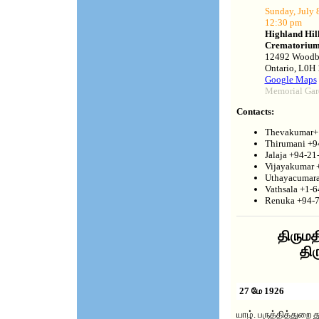
Sunday, July 
12:30 pm
Highland Hil
Crematoriu
12492 Woodbi
Ontario, L0H
Google Maps
Memorial Gar
Contacts:
Thevakumar+
Thirumani +9
Jalaja +94-21
Vijayakumar 
Uthayacumara
Vathsala +1-
Renuka +94-
திரும
திர
27 மே 1926
யாழ். பருத்தித்துறை 