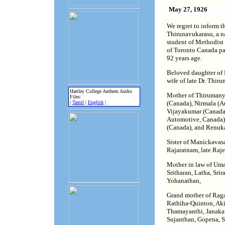
May 27, 1926
We regret to inform 
Thirunavukarasu, a n
student of Methodist 
of Toronto Canada pa
92 years age.
Beloved daughter o
wife of late Dr. Thiru
Hartley College Anthem Audio
Mother of Thirumany
Files:
|
Tamil
|
English
|
(Canada), Nirmala (Aus
Vijayakumar (Canada
Automotive, Canada),
(Canada), and Renuka
Sister of Manickavasa
Rajaratnam, late Raje
Mother in law of Uma
Sritharan, Latha, Srir
Yohanathan,
Grand mother of Rag
Rathiha-Quinton, Aki
Thamayanthi, Janakan
Sujanthan, Gopena, S